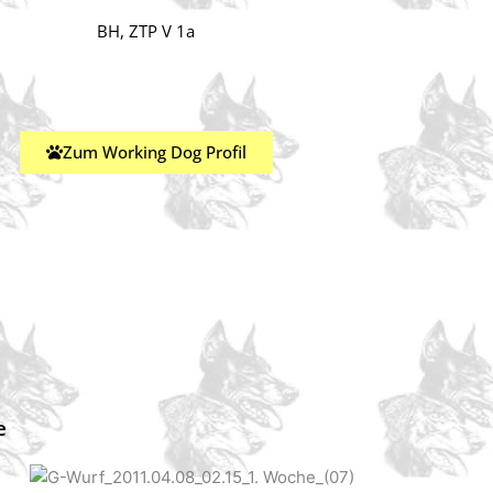
BH, ZTP V 1a
Zum Working Dog Profil
e