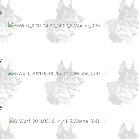
e
e
e