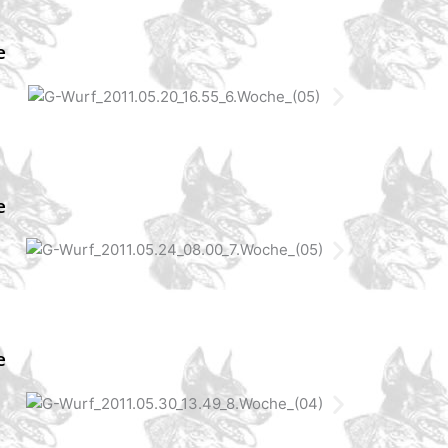
e
e
e