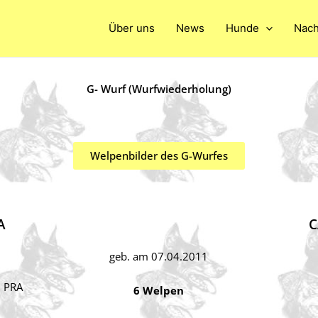
Über uns
News
Hunde
Nach
G- Wurf (Wurfwiederholung)
Welpenbilder des G-Wurfes
A
C
geb. am 07.04.2011
+ PRA
6 Welpen