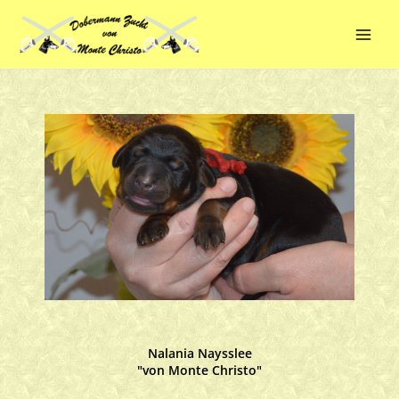
Zum
Main
Inhalt
Men
springen
Nalania Naysslee
"von Monte Christo"